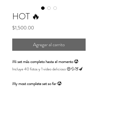
HOT 🔥
Precio
$1,500.00
Agregar al carrito
Mi set más completo hasta el momento 🥵
Incluye 40 fotos y 1 video delicioso 😍💦🍑🍆
My most complete set so far 🥵
Includes 40 pics and 1 steamy video 😍💦🍑🍆
·Asegúrate de completar correctamente todos
tus datos, incluido el correo electrónico ❤️
·Si tu set no llega de inmediato, mándame un
mensaje por el chat de ayuda o un correo a
caro.trueba28@gmail.com. Gracias! 💋