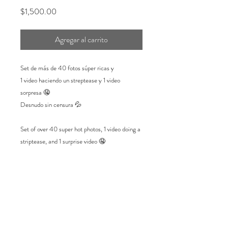
Precio
$1,500.00
Agregar al carrito
Set de más de 40 fotos súper ricas y
1 video haciendo un streptease y 1 video
sorpresa 🤤
Desnudo sin censura 💦
Set of over 40 super hot photos, 1 video doing a
striptease, and 1 surprise video 🤤
Uncensored nudity 💦
·Asegúrate de completar
correctamente todos
tus datos
, incluido el
correo electrónico
❤️
·Si tu set no llega de inmediato, mándame un
mensaje por el chat de ayuda
o un correo a
caro.trueba28@gmail.com. Gracias! 💋